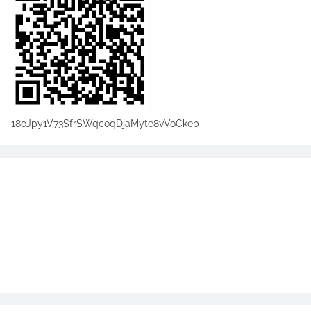
18oJpy1V73SfrSWqcoqDjaMyte8vVoCkeb