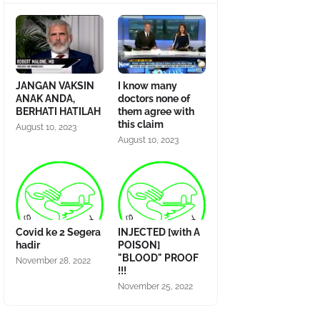
JANGAN VAKSIN
I know many
ANAK ANDA,
doctors none of
BERHATI HATILAH
them agree with
this claim
August 10, 2023
August 10, 2023
Covid ke 2 Segera
INJECTED [with A
hadir
POISON]
"BLOOD" PROOF
November 28, 2022
!!!
November 25, 2022