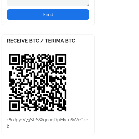
RECEIVE BTC / TERIMA BTC
18oJpy1V73SfrSWqcoqDjaMyte8vVoCke
b