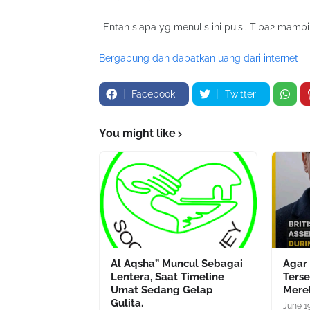
-Entah siapa yg menulis ini puisi. Tiba2 mam
Bergabung dan dapatkan uang dari internet
Facebook
Twitter
You might like
Al Aqsha” Muncul Sebagai
Agar
Lentera, Saat Timeline
Terse
Umat Sedang Gelap
Mere
Gulita.
June 1