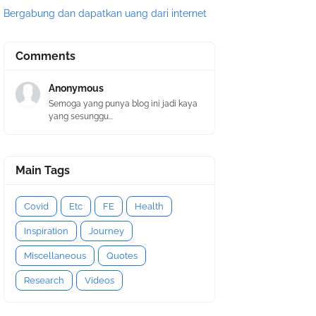
Bergabung dan dapatkan uang dari internet
Comments
Anonymous
Semoga yang punya blog ini jadi kaya
yang sesunggu...
Main Tags
Covid
Etc
FE
Health
Inspiration
Journey
Miscellaneous
Quotes
Research
Videos