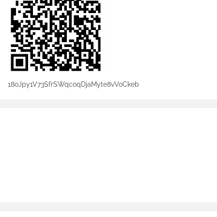
18oJpy1V73SfrSWqcoqDjaMyte8vVoCkeb