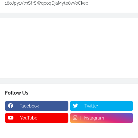
18oJpy1V73SfrSWqcoqDjaMyte8vVoCkeb
Follow Us
Facebook
Twitter
YouTube
Instagram