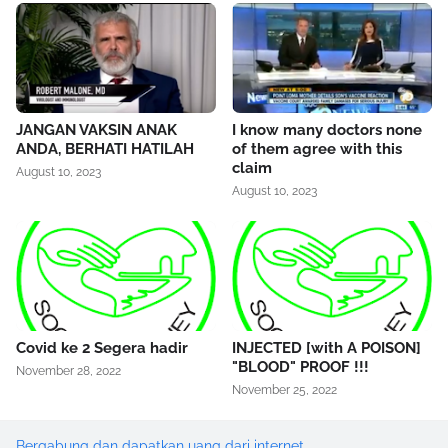
JANGAN VAKSIN ANAK
I know many doctors none
ANDA, BERHATI HATILAH
of them agree with this
claim
August 10, 2023
August 10, 2023
Covid ke 2 Segera hadir
INJECTED [with A POISON]
"BLOOD" PROOF !!!
November 28, 2022
November 25, 2022
Bergabung dan dapatkan uang dari internet