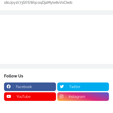
18oJpy1V73SfrSWqcoqDjaMyte8vVoCkeb
Follow Us
Facebook
Twitter
YouTube
Instagram