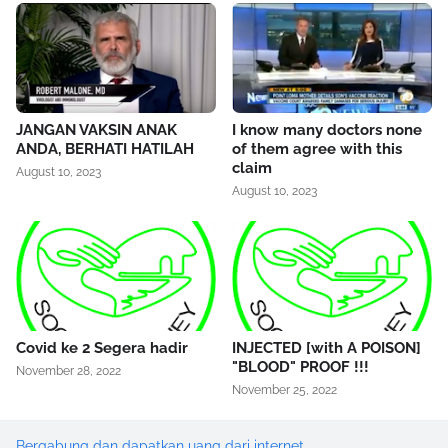
JANGAN VAKSIN ANAK
I know many doctors none
ANDA, BERHATI HATILAH
of them agree with this
claim
August 10, 2023
August 10, 2023
Covid ke 2 Segera hadir
INJECTED [with A POISON]
"BLOOD" PROOF !!!
November 28, 2022
November 25, 2022
Bergabung dan dapatkan uang dari internet